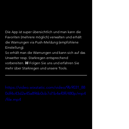
Die App ist super übersichtlich und man kann die 
Favoriten (mehrere möglich) verwalten und erhält 
die Warnungen via Push-Meldung (empfohlene 
Einstellung).
So erhält man die Warnungen und kann sich auf das 
Unwetter resp. Starkregen entsprechend 
vorbereiten. 🚧 Folgen Sie uns und erfahren Sie 
mehr über Starkregen und unsere Tools. 
https://video.wixstatic.com/video/9b9031_88
0df4c43d2e45a896b0cb7d1b4ef0ff/480p/mp4
/file.mp4