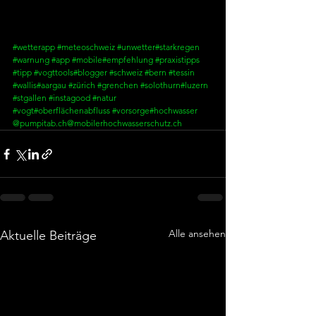
#wetterapp
#meteoschweiz
#unwetter
#starkregen
#warnung
#app
#mobile
#empfehlung
#praxistipps
#tipp
#vogttools
#blogger
#schweiz
#bern
#tessin
#wallis
#aargau
#zürich
#grenchen
#solothurn
#luzern
#stgallen
#instagood
#natur
#vogt
#oberflächenabfluss
#vorsorge
#hochwasser
@pumpitab.ch
@mobilerhochwasserschutz.ch
Alle ansehen
Aktuelle Beiträge