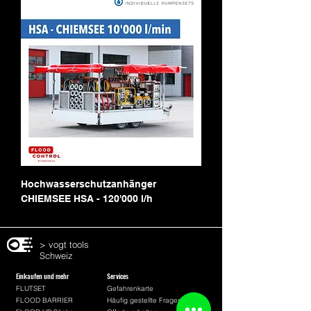
Hochwasserschutzanhänger
CHIEMSEE HSA - 120'000 l/h
> vogt tools
Schweiz
Einkaufen und mehr
Services
FLUTSET
Gefahrenkarte
FLOOD BARRIER
Häufig gestellte Fragen FAQ