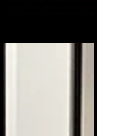
Starkregen.
FLOOD UP ist quasi der Feuerlöscher gegen
Wasser und Überschwemmungen. Sehr einfach
in der Handhabung und jederzeit blitzschnell...