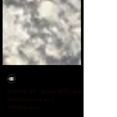
vogt tools
30. Nov. 2021
1 Min. Lesezeit
FLOOD UP - Erste Hilfe bei
Hochwasser und