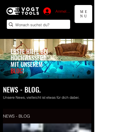
Anmelden
ME
NU
ERSTE HILFE BEI
HOCHWASSER?
MIT UNSEREM
BLOG
!
NEWS - BLOG.
Unsere News, vielleicht ist etwas für dich dabei.
NEWS - BLOG