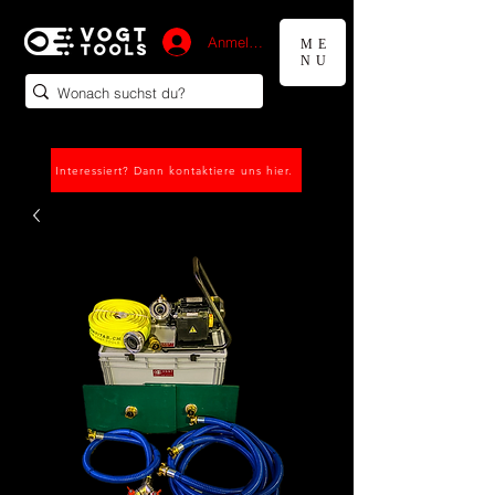
Anmelden
ME
NU
Interessiert? Dann kontaktiere uns hier.