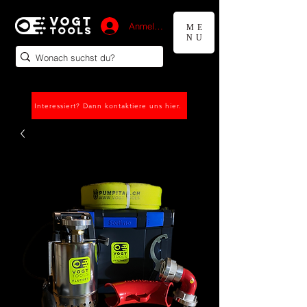
Anmelden
ME
NU
Interessiert? Dann kontaktiere uns hier.