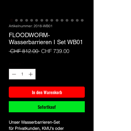
Artikelnummer: 2018-WB01
FLOODWORM-
Wasserbarrieren I Set WB01
Standardpreis
Sale-
 CHF 812.00 
CHF 739.00
Preis
Anzahl
*
In den Warenkorb
Sofortkauf
Unser Wasserbarrieren-Set
für Privatkunden, KMU's oder