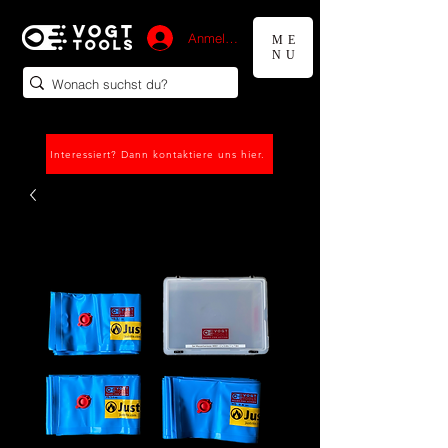
Anmelden
ME
NU
Interessiert? Dann kontaktiere uns hier.