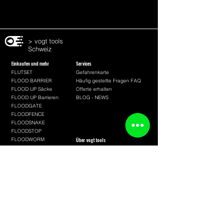
> vogt tools
Schweiz
Einkaufen und mehr
Services
FLUTSET
Gefahrenkarte
FLOOD BARRIER
Häufig gestellte Fragen FAQ
FLOOD UP Säcke
Offerte erhalten
FLOOD UP Barrieren
BLOG - NEWS
FLOODGATE
FLOODFENCE
FLOODSNAKE
FLOODSTOP
FLOODWORM
Über vogt tools
FLOODFOX
Mission
WASSERSPERREN
Kleider
FLACHSAUGER
Unsere Tools
Impressum
AGB
Konfiguration
BEREIT
Schlauch-Konfigurator
FLUTSET-Konfigurator