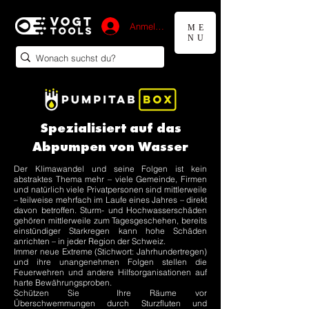
Anmelden
ME
NU
Spezialisiert auf das
Abpumpen von Wasser
Der Klimawandel und seine Folgen ist kein
abstraktes Thema mehr – viele Gemeinde, Firmen
und natürlich viele Privatpersonen sind mittlerweile
– teilweise mehrfach im Laufe eines Jahres – direkt
davon betroffen. Sturm- und Hochwasserschäden
gehören mittlerweile zum Tagesgeschehen, bereits
einstündiger Starkregen kann hohe Schäden
anrichten – in jeder Region der Schweiz.
Immer neue Extreme (Stichwort: Jahrhundertregen)
und ihre unangenehmen Folgen stellen die
Feuerwehren und andere Hilfsorganisationen auf
harte Bewährungsproben.
Schützen Sie Ihre Räume vor
Überschwemmungen durch Sturzfluten und